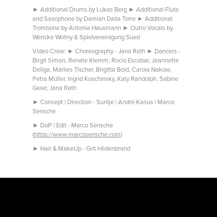
► Additional Drums by Lukas Berg ► Additional Flute
and Saxophone by Damian Dalla Torre ► Additional
Trombone by Antonia Hausmann ► Outro Vocals by
Wencke Wollny & Spielvereinigung Sued
Video Crew: ► Choreography - Jana Rath ► Dancers -
Birgit Simon, Renate Klemm, Rocío Escobar, Jeannette
Deliga, Marlies Tischer, Brigitta Bold, Carola Nakow,
Petra Müller, Ingrid Koschinsky, Katy Randolph, Sabine
Geier, Jana Rath
► Concept | Direction - Suntje | André Karius | Marco
Sensche
► DoP | Edit - Marco Sensche
(
https://www.marcosensche.com
)
► Hair & MakeUp - Grit Hildenbrand