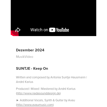
Dezember 2024
MusikVideo
SUNTJE - Keep On
Written and composed by Antonia Suntje Hausmann |
André Karius
Produced | Mixed | Mastered by André Karius
(
http://www.nadasounddesign.de
)
► Additional Vocals, Synth & Guitar by Avau
(
http://www.avaumusic.com
)