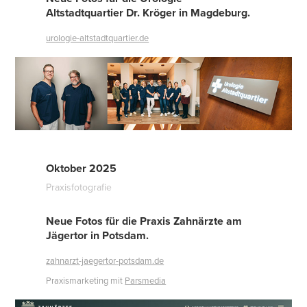
Altstadtquartier Dr. Kröger in Magdeburg.
urologie-altstadtquartier.de
Oktober 2025
Praxisfotografie
Neue Fotos für die Praxis Zahnärzte am
Jägertor in Potsdam.
zahnarzt-jaegertor-potsdam.de
Praxismarketing mit
Parsmedia