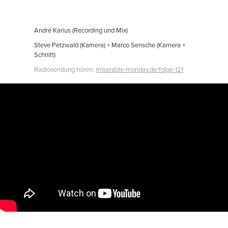
André Karius (Recording und Mix)
Steve Petzwald (Kamera) + Marco Sensche (Kamera +
Schnitt)
Radiosendung hören:
miserable-monday.de/folge-121